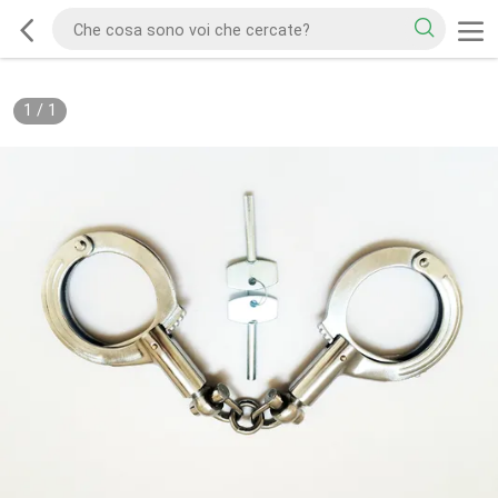
1
/
1