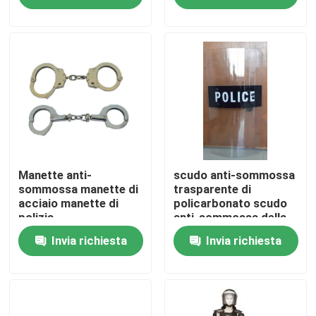
Su di noi
Visita alla fabbrica
Controllo della qualità
Notizie
Manette anti-
scudo anti-sommossa
sommossa manette di
trasparente di
acciaio manette di
policarbonato scudo
polizia
anti-sommossa della
Chiedi un preventivo
polizia
Invia richiesta
Invia richiesta
Usura tattica militare
Giubbotto antiproiettile tattico militare