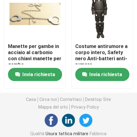
Casco balistico tattico
Piatti balistici militari
Manette per gambe in
Costume antirumore a
acciaio al carbonio
corpo intero, Safety
Attrezzatura a prova di proiettile
con chiavi manette per
nero Anti-batteri anti-
gambe
rumore.
Zaino tattico militare
Invia richiesta
Invia richiesta
Ingranaggio all'aperto tattico
Casa
Circa noi
Contattaci
Desktop Site
Mappa del sito
Privacy Policy
Stivali tattici di combattimento
Maglia tattica di combattimento
Qualità
Usura tattica militare
Fabbrica