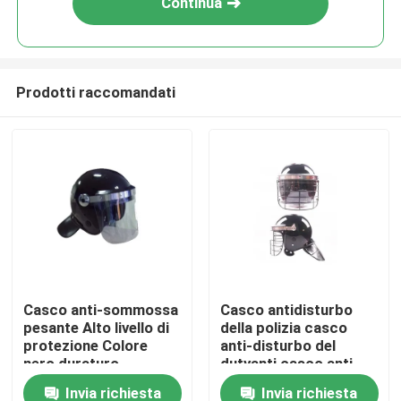
Continua
Prodotti raccomandati
Casa.
Casco anti-sommossa
Casco antidisturbo
pesante Alto livello di
della polizia casco
Prodotti
protezione Colore
anti-disturbo del
nero duraturo
dutyanti casco anti-
disturbo
Invia richiesta
Invia richiesta
Video