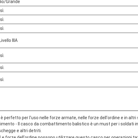
io/Grande
 sì.
 sì.
 sì.
ivello IIIA
 sì.
 sì.
 sì.
 è perfetto per l'uso nelle forze armate, nelle forze dell'ordine e in altri 
imento - Il casco da combattimento balistico è un must per i soldati in
schegge e altri detriti.
 Le forze dell'ordine possono utilizzare questo casco per operazioni ta