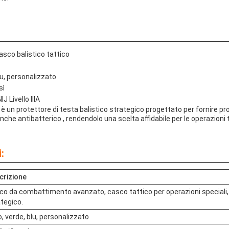
sco balistico tattico
lu, personalizzato
sì
IJ Livello IIIA
o è un protettore di testa balistico strategico progettato per fornire pr
e' anche antibatterico., rendendolo una scelta affidabile per le operazioni 
:
crizione
co da combattimento avanzato, casco tattico per operazioni speciali, 
tegico.
, verde, blu, personalizzato