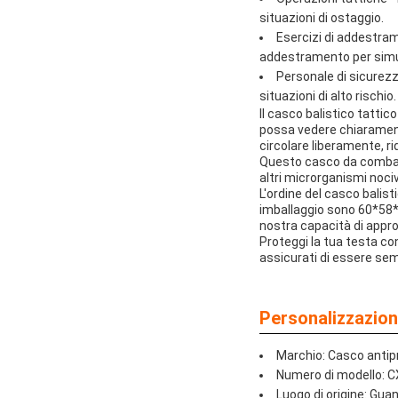
situazioni di ostaggio.
Esercizi di addestram
addestramento per simul
Personale di sicurezz
situazioni di alto rischio.
Il casco balistico tattic
possa vedere chiaramente
circolare liberamente, r
Questo casco da combatti
altri microrganismi nociv
L'ordine del casco balist
imballaggio sono 60*58*2
nostra capacità di appr
Proteggi la tua testa con
assicurati di essere semp
Personalizzazion
Marchio: Casco antipr
Numero di modello: 
Luogo di origine: Gua