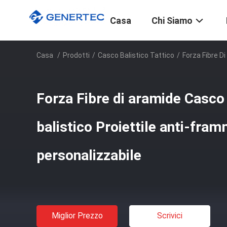
Casa
Chi Siamo
Casa
/
Prodotti
/
Casco Balistico Tattico
/
Forza Fibre D
Forza Fibre di aramide Casc
balistico Proiettile anti-fra
personalizzabile
Miglior Prezzo
Scrivici