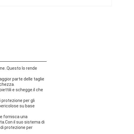
one..Questo lo rende
aggior parte delle taglie
nchezza.
iettili e schegge.il che
i protezione per gli
 pericolose su base
he fornisca una
tta.Con il suo sistema di
o di protezione per