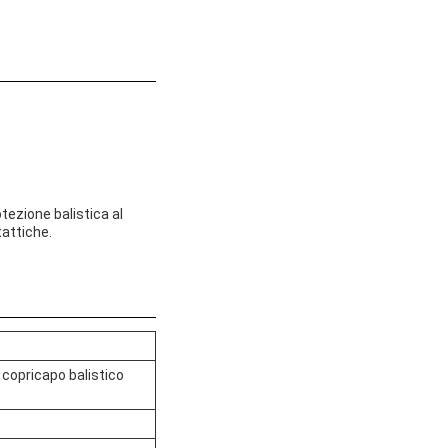
otezione balistica al
tattiche.
copricapo balistico