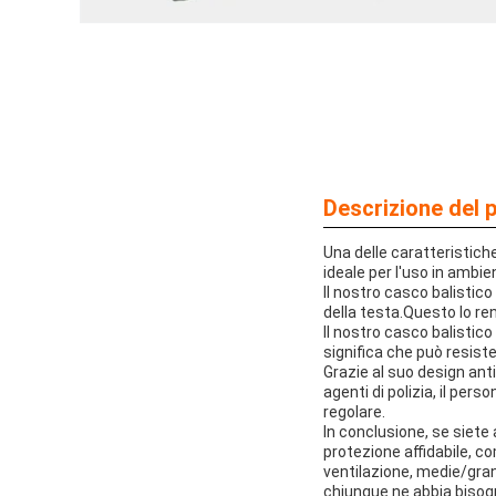
Descrizione del 
Una delle caratteristiche
ideale per l'uso in ambien
Il nostro casco balistico
della testa.Questo lo re
Il nostro casco balistico
significa che può resist
Grazie al suo design anti
agenti di polizia, il per
regolare.
In conclusione, se siete
protezione affidabile, co
ventilazione, medie/grand
chiunque ne abbia bisog