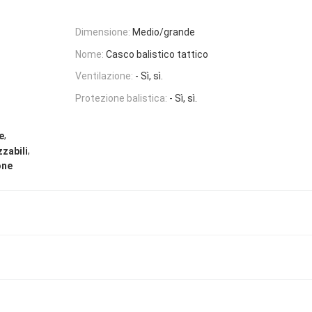
Dimensione:
Medio/grande
Nome:
Casco balistico tattico
Ventilazione:
- Sì, sì.
Protezione balistica:
- Sì, sì.
,
e
,
zabili
one