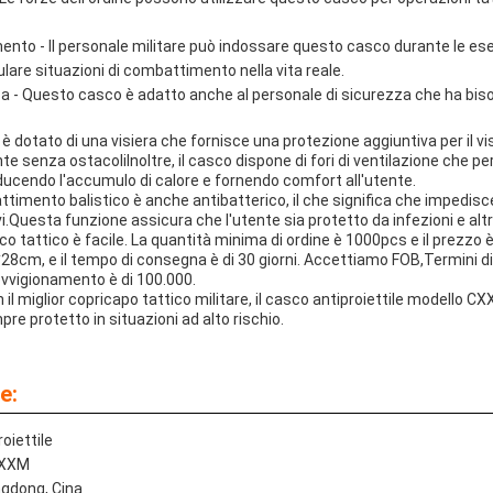
ento - Il personale militare può indossare questo casco durante le eser
are situazioni di combattimento nella vita reale.
a - Questo casco è adatto anche al personale di sicurezza che ha biso
o è dotato di una visiera che fornisce una protezione aggiuntiva per il v
 senza ostacoliInoltre, il casco dispone di fori di ventilazione che per
iducendo l'accumulo di calore e fornendo comfort all'utente.
mento balistico è anche antibatterico, il che significa che impedisce 
i.Questa funzione assicura che l'utente sia protetto da infezioni e alt
ico tattico è facile. La quantità minima di ordine è 1000pcs e il prezzo è 
8cm, e il tempo di consegna è di 30 giorni. Accettiamo FOB,Termini di
ovvigionamento è di 100.000.
 il miglior copricapo tattico militare, il casco antiproiettile modello CXX
re protetto in situazioni ad alto rischio.
e:
oiettile
CXXM
ngdong, Cina