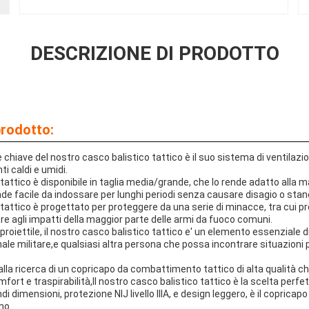
DESCRIZIONE DI PRODOTTO
prodotto:
 chiave del nostro casco balistico tattico è il suo sistema di ventilazi
ti caldi e umidi.
 tattico è disponibile in taglia media/grande, che lo rende adatto alla m
nde facile da indossare per lunghi periodi senza causare disagio o sta
 tattico è progettato per proteggere da una serie di minacce, tra cui pro
ere agli impatti della maggior parte delle armi da fuoco comuni.
proiettile, il nostro casco balistico tattico e' un elemento essenziale d
sonale militare,e qualsiasi altra persona che possa incontrare situazioni
 alla ricerca di un copricapo da combattimento tattico di alta qualità c
mfort e traspirabilità,Il nostro casco balistico tattico è la scelta perfe
i dimensioni, protezione NIJ livello IIIA, e design leggero, è il copricap
no.