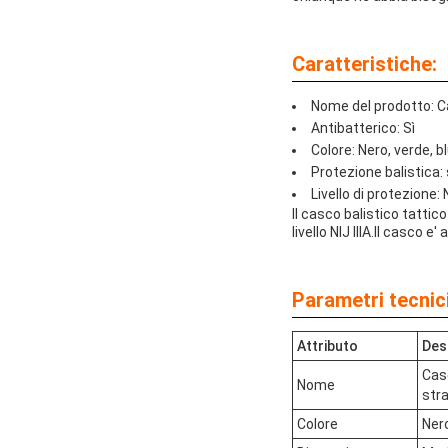
Caratteristiche:
Nome del prodotto: Ca
Antibatterico: Sì
Colore: Nero, verde, b
Protezione balistica: 
Livello di protezione: N
Il casco balistico tattic
livello NIJ IIIA.Il casco 
Parametri tecnici
Attributo
Des
Cas
Nome
stra
Colore
Nero