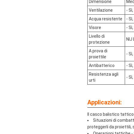
Dimensione
Med
Ventilazione
- Sì,
Acqua resistente
- Sì,
Visore
- Sì,
Livello di
NIJ L
protezione
A prova di
- Sì,
proiettile
Antibatterico
- Sì,
Resistenza agli
- Sì,
urti
Applicazioni:
Il casco balistico tattico
Situazioni di combatt
proteggerli da proiettili, 
Operazioni tattiche -