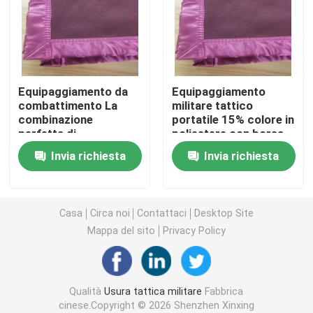
Casco balistico tattico
Piatti balistici militari
Equipaggiamento da
Equipaggiamento
combattimento La
militare tattico
combinazione
portatile 15% colore in
Attrezzatura a prova di proiettile
perfetta di
poliestere con borsa
combattimento e
da trasporto e
Invia richiesta
Invia richiesta
portabilità
portatile
Zaino tattico militare
Ingranaggio all'aperto tattico
Casa
Circa noi
Contattaci
Desktop Site
Mappa del sito
Privacy Policy
Stivali tattici di combattimento
Qualità
Usura tattica militare
Fabbrica
Maglia tattica di combattimento
cinese.Copyright © 2026 Shenzhen Xinxing