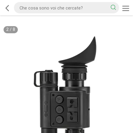
2
/
8