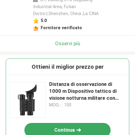
Industrial Area, Futian
District,Shenzhen, China ,La CINA
5.0
Fornitore verificato
Osservi più
Ottieni il miglior prezzo per
Distanza di osservazione di
1000 m Dispositivo tattico di
visione notturna militare con
telemetro laser e bussola
MOQ： 100
Continua