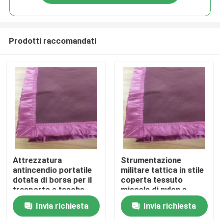
Prodotti raccomandati
Casa.
Attrezzatura
Strumentazione
antincendio portatile
militare tattica in stile
dotata di borsa per il
coperta tessuto
Prodotti
trasporto e tasche
miscela di nylon e
interne opzionali
cotone rivestimento
Invia richiesta
Invia richiesta
rimovibile per una
Video
facile pulizia