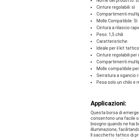
Nome del prodotto: s
Cinture regolabili: sì
Compartimenti multipl
Molle Compatibile: Sì
Cintura a rilascio rapi
Peso: 1,5 chili
Caratteristiche:
Ideale per il kit tatt
Cinture regolabili pe
Compartimenti multipl
Molle compatibile per 
Serratura a sgancio r
Pesa solo un chilo e m
Applicazioni:
Questa borsa di emergen
consentono una facile or
bisogno quando ne hai bi
illuminazione, facilitan
Il sacchetto tattico di 