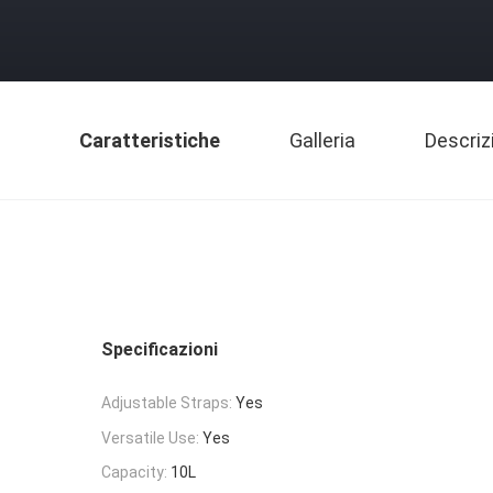
Caratteristiche
Galleria
Descriz
Specificazioni
Adjustable Straps:
Yes
Versatile Use:
Yes
Capacity:
10L