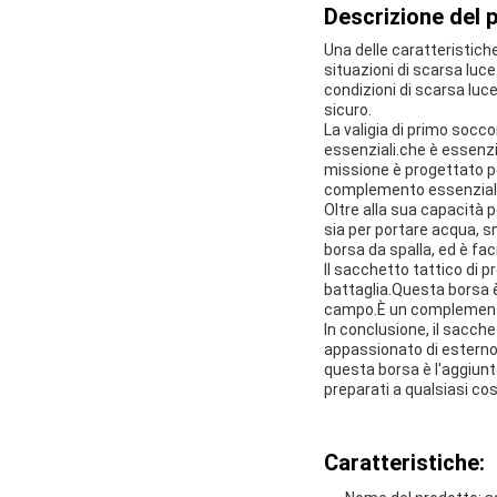
Descrizione del 
Una delle caratteristiche
situazioni di scarsa luc
condizioni di scarsa luce
sicuro.
La valigia di primo socc
essenziali.che è essenzia
missione è progettato pe
complemento essenziale p
Oltre alla sua capacità p
sia per portare acqua, 
borsa da spalla, ed è fac
Il sacchetto tattico di
battaglia.Questa borsa è
campo.È un complemento e
In conclusione, il sacch
appassionato di esterno o
questa borsa è l'aggiunt
preparati a qualsiasi cosa
Caratteristiche: