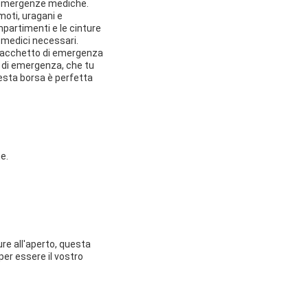
si emergenze mediche.
moti, uragani e
partimenti e le cinture
 medici necessari.
n sacchetto di emergenza
e di emergenza, che tu
uesta borsa è perfetta
e.
ure all'aperto, questa
er essere il vostro