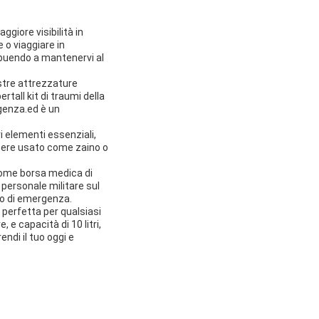
ggiore visibilità in
 o viaggiare in
tribuendo a mantenervi al
ostre attrezzature
rtaIl kit di traumi della
genza.ed è un
ri elementi essenziali,
ssere usato come zaino o
come borsa medica di
 personale militare sul
so di emergenza.
 perfetta per qualsiasi
 e capacità di 10 litri,
ndi il tuo oggi e