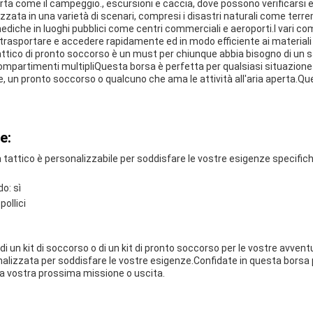
 aperta come il campeggio., escursioni e caccia, dove possono verificar
zzata in una varietà di scenari, compresi i disastri naturali come terre
iche in luoghi pubblici come centri commerciali e aeroporti.I vari com
 trasportare e accedere rapidamente ed in modo efficiente ai materiali
 tattico di pronto soccorso è un must per chiunque abbia bisogno di u
.compartimenti multipliQuesta borsa è perfetta per qualsiasi situazion
e, un pronto soccorso o qualcuno che ama le attività all'aria aperta.Q
e:
tattico è personalizzabile per soddisfare le vostre esigenze specifich
do: sì
pollici
i un kit di soccorso o di un kit di pronto soccorso per le vostre avvent
lizzata per soddisfare le vostre esigenze.Confidate in questa borsa p
la vostra prossima missione o uscita.