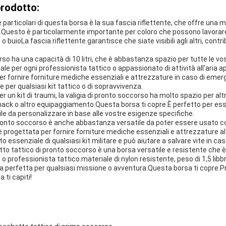
prodotto:
 particolari di questa borsa è la sua fascia riflettente, che offre una ma
e.Questo è particolarmente importante per coloro che possono lavorare
 o buioLa fascia riflettente garantisce che siate visibili agli altri, con
orso ha una capacità di 10 litri, che è abbastanza spazio per tutte le v
le per ogni professionista tattico o appassionato di attività all'aria ape
r fornire forniture mediche essenziali e attrezzature in caso di emer
er qualsiasi kit tattico o di sopravvivenza.
er un kit di traumi, la valigia di pronto soccorso ha molto spazio per alt
snack o altro equipaggiamento.Questa borsa ti copre.È perfetto per e
ile da personalizzare in base alle vostre esigenze specifiche.
 pronto soccorso è anche abbastanza versatile da poter essere usato 
 progettata per fornire forniture mediche essenziali e attrezzature al
ssenziale di qualsiasi kit militare e può aiutare a salvare vite in ca
etto tattico di pronto soccorso è una borsa versatile e resistente che è
 professionista tattico.materiale di nylon resistente, peso di 1,5 libbre,
a perfetta per qualsiasi missione o avventura.Questa borsa ti copre.Pre
 ti capiti!