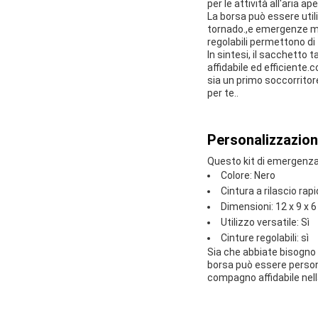
per le attività all'aria
La borsa può essere utili
tornado.,e emergenze med
regolabili permettono di
In sintesi, il sacchetto
affidabile ed efficiente
sia un primo soccorritor
per te..
Personalizzazion
Questo kit di emergenza 
Colore: Nero
Cintura a rilascio rapi
Dimensioni: 12 x 9 x 6 
Utilizzo versatile: Sì
Cinture regolabili: sì
Sia che abbiate bisogno d
borsa può essere persona
compagno affidabile nel