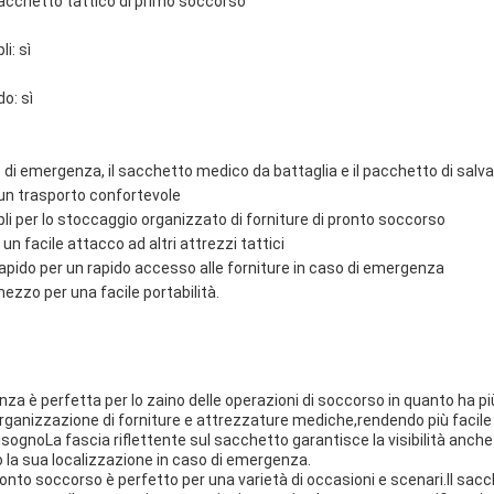
acchetto tattico di primo soccorso
i: sì
do: sì
ico di emergenza, il sacchetto medico da battaglia e il pacchetto di sal
r un trasporto confortevole
i per lo stoccaggio organizzato di forniture di pronto soccorso
un facile attacco ad altri attrezzi tattici
apido per un rapido accesso alle forniture in caso di emergenza
ezzo per una facile portabilità.
za è perfetta per lo zaino delle operazioni di soccorso in quanto ha 
ganizzazione di forniture e attrezzature mediche,rendendo più facile t
sognoLa fascia riflettente sul sacchetto garantisce la visibilità anche 
do la sua localizzazione in caso di emergenza.
pronto soccorso è perfetto per una varietà di occasioni e scenari.Il sa